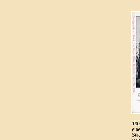
190
ein
Sta