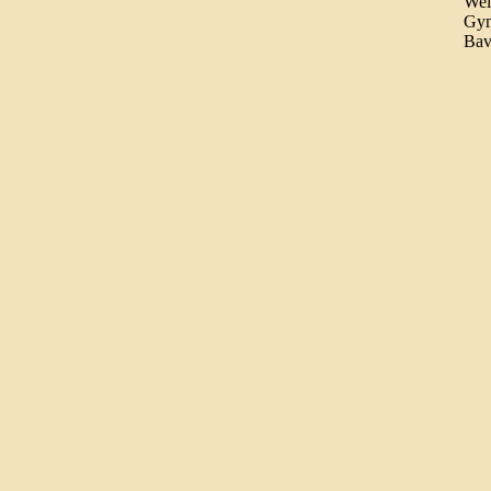
Wel
Gym
Bav