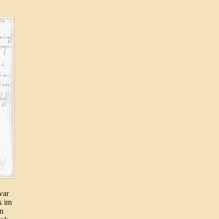
war
k im
en