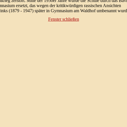
t­krieg zerstört. Mitte der 1950er Jahre wurde die Schule durch das Bav
nasium ersetzt, das wegen der kritik­würdigen rassischen Ansichten
inks (1879 - 1947) später in Gymna­sium am Wald­hof umbe­nannt wurd
Fenster schließen