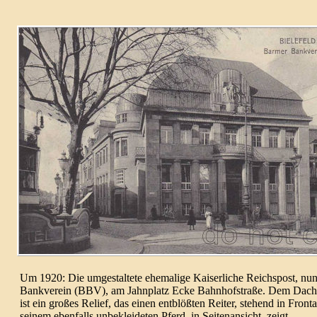
Um 1920: Die umgestal­tete ehema­lige Kaiser­liche Reichs­post, n
Bankverein (BBV), am Jahn­platz Ecke Bahn­hof­straße. Dem Dach 
ist ein großes Relief, das einen ent­blöß­ten Reiter, stehend in Fron­ta
seinem eben­falls unbe­klei­de­ten Pferd, in Seiten­ansicht, zeigt.