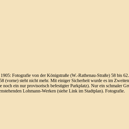
905: Fotografie von der König­straße (W.-Rathenau-Straße) 58 bis 62. 
58 (vorne) steht nicht mehr. Mit einiger Sicher­heit wurde es im Zweite
e noch ein nur provi­so­risch be­fes­tigter Park­platz). Nur ein schmaler Gr
en­stehenden Lohmann-Werken (siehe Link im Stadt­plan). Fotografie.