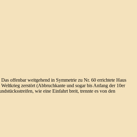
Das offenbar weit­gehend in Symmetrie zu Nr. 60 errich­tete Haus
n Welt­krieg zerstört (Abbruch­kante und sogar bis Anfang der 10er
und­stücks­streifen, wie eine Einfahrt breit, trennte es von den