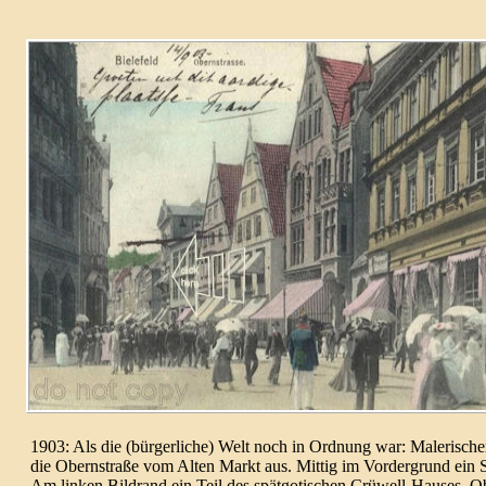
1903: Als die (bürger­liche) Welt noch in Ordnung war: Maleri­sche
die Obern­straße vom Alten Markt aus. Mittig im Vorder­grund ein 
Am linken Bildrand ein Teil des spät­gotischen Crüwell-
Hauses, Ob