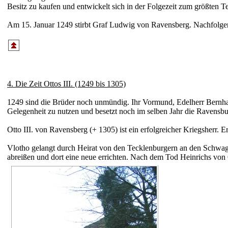
Besitz zu kaufen und entwickelt sich in der Folge­zeit zum größten Terr
Am 15. Januar 1249 stirbt Graf Ludwig von Ravens­berg. Nach­folger
4. Die Zeit Ottos III. (1249 bis 1305)
1249 sind die Brüder noch unmündig. Ihr Vormund, Edel­herr Bernhard 
Gele­gen­heit zu nutzen und besetzt noch im selben Jahr die Ravens­bur
Otto III. von Ravens­berg (+
1305) ist ein erfolg­reicher Kriegs­her
Vlotho gelangt durch Heirat von den Tecklen­burgern an den Schwag
abreißen und dort eine neue errichten. Nach dem Tod Heinrichs von 