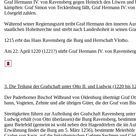
Graf Hermann IV. von Ravens­berg gegen Heinrich den Löwen und b
kämpften: Graf Simon von Tecklen­burg fällt, Graf Hermann IV. von
Löse­geld zahlen.
Während seiner Regierungs­zeit treibt Graf Hermann den inneren Ausb
staat­lichen Hoheits­rechte und strebt nach Landes­hoheit in seinen Gra
1215 erbt das Haus Ravens­berg die Burg und Herr­schaft Vlotho.
Am 22. April 1220 (1221?) stirbt Graf Hermann IV. von Ravens­berg
3. Die Teilung der Grafschaft unter Otto II. und Ludwig (1220 bis 1
Der Pader­borner Bischof Wilbrand von Olden­burg über­trägt Graf Ott
bann, Vogteien, Zehnte und alle übrigen Güter, die der Graf vom Bis
Streitig­keiten führen zur Aufteilung der Grafschaft Ravens­berg un
Ludwig erhält (von Otto überlassen) die Burg Ravens­berg, bestimmte 
ganz Biele­feld (gemeint ist wohl neben den Hagen­dörfern die im Auf
Erwähnung findet die Burg am 5. März 1256), bestimmte Meier­höfe et
Grafen von Sayn, auf die links­rhein­ischen Gebiete Sechtem und Giels