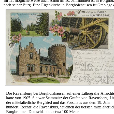
Im 11. möglicher­weise auch schon im 10. Jahr­hundert ist in Borg­ho
nach seiner Burg. Eine Eigen­kirche in Borg­holz­hausen ist Grab­le
Die Ravens­burg bei Borg­holz­hausen auf einer Litho­grafie-
Ansicht
karte von 1905. Sie war Stamm­sitz der Grafen von Ravens­berg. Li
der mittel­alter­liche Berg­fried
und das Forst­haus
aus dem 19. Jahr­
hundert. Rechts: die Ravens­burg hat einen der tiefsten mittel­alter­li
Burg­brunnen Deutsch­lands - etwa 100 Meter.