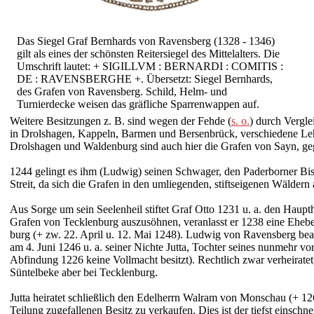
Das Siegel Graf Bernhards von Ravensberg (1328 - 1346)
gilt als eines der schönsten Reitersiegel des Mittelalters. Die
Umschrift lautet: + SIGILLVM : BERNARDI : COMITIS :
DE : RAVENSBERGHE +. Übersetzt: Siegel Bernhards,
des Grafen von Ravensberg. Schild, Helm- und
Turnierdecke weisen das gräfliche Sparrenwappen auf.
Weitere Besitz­ungen z. B. sind wegen der Fehde
(
s. o.
) durch Vergle
in Drols­hagen, Kappeln, Barmen und Bersen­brück, verschie­dene Lehe
Drols­hagen und Walden­burg sind auch hier die Grafen von Sayn, geg
1244 gelingt es ihm (Ludwig) seinen Schwager, den Pader­borner Bisch
Streit, da sich die Grafen in den umlie­genden, stifts­eigenen Wälder
Aus Sorge um sein Seelen­heil stiftet Graf Otto 1231 u. a. den Haupt­
Grafen von Tecklen­burg auszu­söhnen, veranlasst er 1238 eine Ehe­be
burg (+ zw. 22. April u. 12. Mai 1248). Ludwig von Ravens­berg bean
am 4. Juni 1246 u. a. seiner Nichte Jutta, Tochter seines nunmehr vor
Abfin­dung 1226 keine Voll­macht besitzt). Recht­lich zwar verhei­rat
Süntelbeke aber bei Tecklen­burg.
Jutta heira­tet schließ­lich den Edel­herrn Walram von Monschau (+ 12
Teilung zuge­fal­lenen Besitz zu verkau­fen. Dies ist der tiefst eins