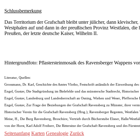
Schlussbemerkung
Das Terri­torium der Graf­schaft bleibt unter jüli­cher, dann klevi­scher,
West­phalen auf und dann in der preu­ßischen Provinz West­falen, die 
Preu­ßen, der letzte deutsche Kaiser, Wil­helm II.
Hinter­grund­foto: Pflaster­stein­mosaik des Ravens­berger Wap­pens vor 
Literatur, Quellen:
Grossmann, Dr. Karl, Geschichte des Amtes Vlotho, Festschrift anlässlich der Einwei­hung de
Engel, Gustav, Die Stadt­grün­­dung im Biele­felde und das mün­stersche Stadt­recht, Histo­ri­scher
Engel, Gustav, Landes­burg und Landes­herr­schaft an Osning, Wiehen und Weser, Pfef­fersche B
Engel, Gustav, Zur Frage der Bezie­hungen der Graf­schaft Ravens­berg zu Münster, ihrer vermu­tet
Histo­ri­scher Verein für die Graf­schaft Ravens­berg (Hrsg.), Ravens­berger Regesten, West­fale
Meise, H., Die Burg Ravens­berg, Broschüre, Vertrieb durch Bücher­stube Elsner, Halle/West­fal
von der Horst, Karl Adolf Frei­herr, Die Ritter­sitze der Graf­schaft Ravens­berg und des Für
Seitenanfang
Karten
Genealogie
Zurück