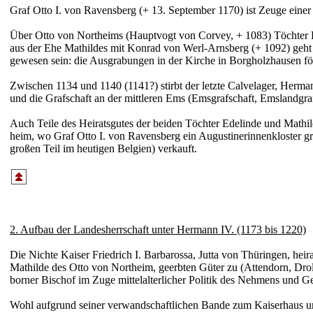
Graf Otto I. von Ravens­berg (+ 13. September 1170) ist Zeuge einer
Über Otto von Nort­heims (Haupt­vogt von Corvey, + 1083) Töchter E
aus der Ehe Mathildes mit Konrad von Werl-Arnsberg (+ 1092) geht 
gewesen sein: die Aus­gra­bungen in der Kirche in Borg­holz­hausen f
Zwischen 1134 und 1140 (114
1?
) stirbt der letzte Calve­lager, Her
und die Graf­schaft an der mittleren Ems (Ems­graf­schaft, Ems­land­g
Auch Teile des Heirats­gutes der beiden Töchter Edelinde und Mathil
heim, wo Graf Otto I. von Ravens­berg ein Augu­stine­rin­nen­kloste
großen Teil im heutigen Belgien) verkauft.
2. Aufbau der Landesherrschaft unter Hermann IV. (1173 bis 1220)
Die Nichte Kaiser Friedrich I. Barba­rossa, Jutta von Thüringen, he
Mathilde des Otto von Nort­heim, geerbten Güter zu (Atten­dorn, Dr
borner Bischof im Zuge mittel­alter­licher Politik des Nehmens und 
Wohl aufgrund seiner verwand­schaft­lichen Bande zum Kaiser­haus und 