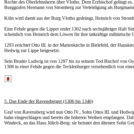
Rechte des Ober­lehns­herrn über Vlotho. Dem Erz­bischof gelingt e
Burg­grafen Hermann von Strom­berg zur Vertei­di­gung als Burg­man
Köln wird damit aus der Burg Vlotho gedrängt, Heinrich von Strom­be
Eine Fehde gegen die Lipper endet 1302 nach sechs­jäh­riger Haft Si
schein­lich von Heinrich dem Löwen für ihre tat­kräf­tige mili­tä­ri­sche 
1293 errichtet Otto III. in der Marien­kirche in Biele­feld, der Haus­k
Hedwig zur Lippe
beige­setzt.
Sein Bruder Ludwig ist von 1297 bis zu seinem Tod Bischof von Osna­
1308 in einer Fehde gegen die Tecklen­burger versehent­lich von ein
5. Das Ende der Ravensberger (1306 bis 1346)
Graf von Ravens­berg wird nun Otto IV., Sohn Ottos III. und Hedwigs zu
bahn einge­schlagen und bereits die höheren Weihen empfangen. Daher
Windeck, an das Haus Jülich-
Berg: sie heiratet den ältesten Sohn Ge