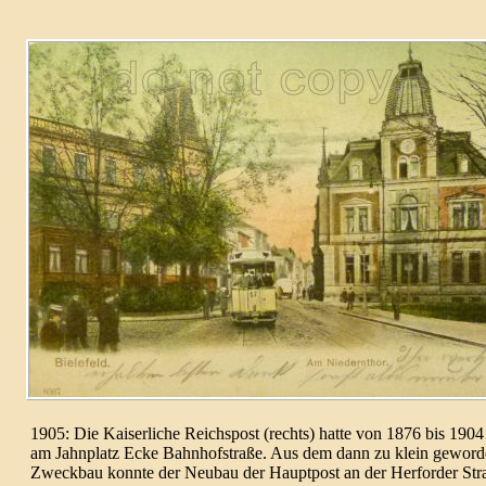
1905: Die Kaiser­liche Reichs­post (rechts) hatte von 1876 bis 1904
am Jahn­platz Ecke Bahnhof­straße. Aus dem dann zu klein gewor­
Zweck­bau konnte der Neu­bau der Haupt­post an der Her­for­der St