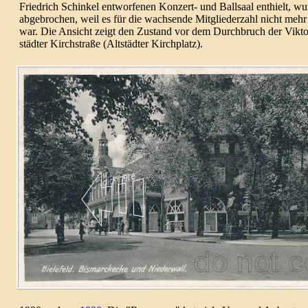
Fried­rich Schinkel ent­wor­fenen Konzert- und Ball­saal ent­hielt
, wu
abge­brochen, weil es für die wach­sende Mit­glie­der­zahl nicht mehr 
war. Die Ansicht zeigt den Zustand vor dem Durch­bruch der Vikto­r
städ­ter Kirch­straße (Alt­städ­ter Kirch­platz).