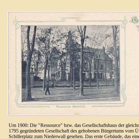
Um 1900: Die "Ressource" bzw. das Gesellschaftshaus der gleich
1795 gegrün­deten Gesell­schaft des gehobenen Bürger­tums vom Ü
Schiller­platz zum Nieder­wall gesehen. Das erste Gebäude, das ei