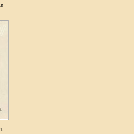
An
d­