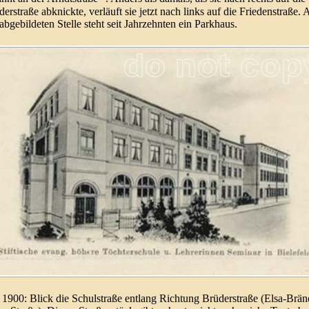
er­straße abknickte, ver­läuft sie jetzt nach links auf die Frie­den­straße. 
abge­bil­deten Stelle steht seit Jahr­zehn­ten ein Park­haus.
1900: Blick die Schulstraße entlang Richtung Brü­der­straße (Elsa-
Brän