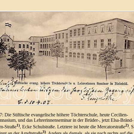
: Die Stif­ti­sche evan­ge­lische höhere Töch­ter­schule, heute Ceci­lien-
na­sium, und das Lehre­rin­nen­se­minar in der Brüder-
, jetzt Elsa-
Bränd­
1)
2)
öm-
Straße
, Ecke Schul­straße. Letz­tere ist heute die Merca­tor­straße
. S
3)
nnt an der Arndt­straße
. Anders als damals, als sie nach rechts auf die