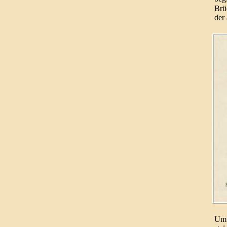
Brüd
der 
Um 