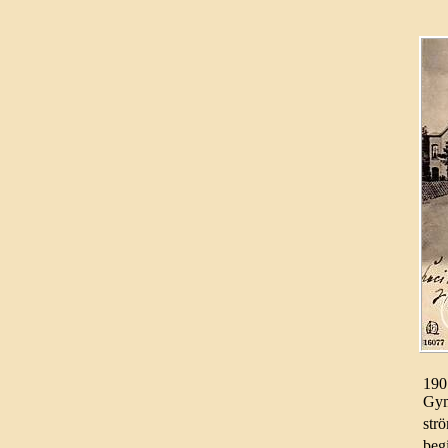
1907
Gym
str
begi